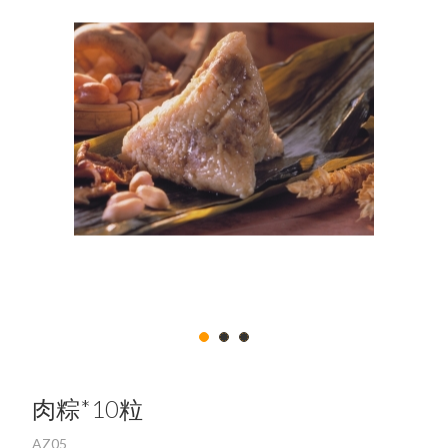
關於我們
中文
最新消息
English
問與答
日文
商品介紹
한국어
經銷商訂購單下載
下載專區
總產品訂購單下載
公司簡介
會員資料
會員條款
聯絡我們
麵食類
批發商管理
歷史沿革
修改密碼
會員中心
米穀類
檢驗報告下載區
認證下載
訂單記錄
1
2
3
烘焙類
會員中心
會員需知
肉品類
肉粽*10粒
其他說明
飲品類
登出
AZ05