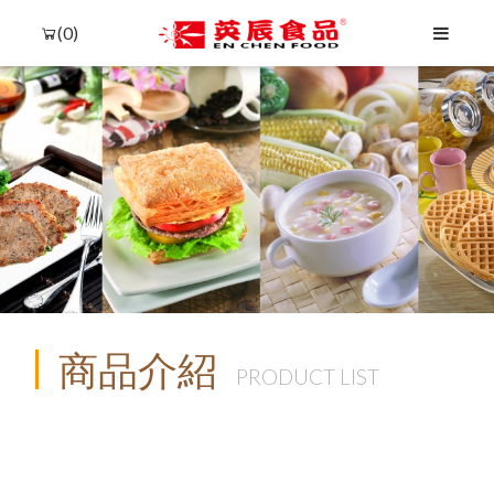
(0)
商品介紹
PRODUCT LIST
Language
Menu