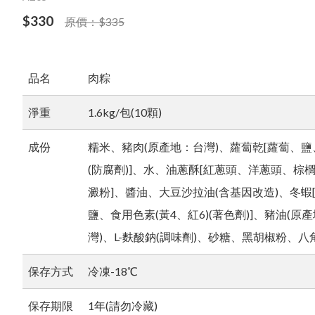
調味醬料類
$330
原價：$335
品名
肉粽
淨重
1.6kg/包(10顆)
成份
糯米、豬肉(原產地：台灣)、蘿蔔乾[蘿蔔、
(防腐劑)]、水、油蔥酥[紅蔥頭、洋蔥頭、棕
澱粉]、醬油、大豆沙拉油(含基因改造)、冬蝦
鹽、食用色素(黃4、紅6)(著色劑)]、豬油(原
灣)、L-麩酸鈉(調味劑)、砂糖、黑胡椒粉、八角
保存方式
冷凍-18℃
保存期限
1年(請勿冷藏)