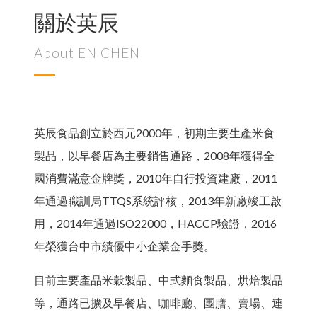
Language
關於英辰
Menu
About EN CHEN
關於我們
最新消息
中文
English
英辰食品創立於西元2000年，初期主要生產米食
製品，以早餐店為主要銷售通路，2008年獲得全
問與答
國消費滿意金牌獎，2010年自行投資建廠，2011
商品介紹
日文
年通過職訓局TTQS系統評核，2013年新廠竣工啟
한국어
下載專區
用，2014年通過ISO22000，HACCP驗證，2016
年榮獲台中市績優中小企業金手獎。
聯絡我們
批發商管理
目前主要產品米穀製品、中式麵食製品、烘焙製品
等，通路已擴及早餐店、咖啡廳、團膳、賣場、連