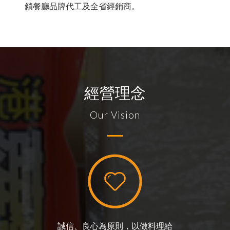
經銷商訂購單下載
總產品訂購單下載
公司簡介
會員資料
會員條款
鎖餐廳品牌代工及全省經銷商。
會員中心
麵食類
歷史沿革
修改密碼
會員中心
米穀類
其他說明
檢驗報告下載區
認證下載
訂單記錄
烘焙類
會員需知
肉品類
經營理念
飲品類
調味醬料類
登出
Our Vision
誠信、良心為原則，以做料理給